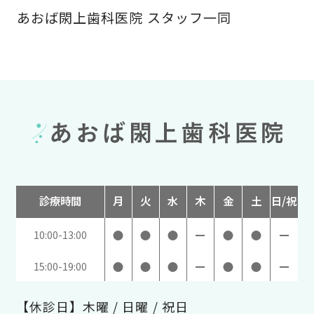
あおば閖上歯科医院 スタッフ一同
診療時間
月
火
水
木
金
土
日/祝
10:00-13:00
15:00-19:00
【休診日】木曜 / 日曜 / 祝日